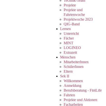
Technik-Team
Projekte
Projekte und
Fahrtenwoche
Projektwoche 2023
QIG-Band
Lernen
Unterricht
Fächer
MINT
LOGINEO
Extrazeit
Menschen
MitarbeiterInnen
SchülerInnen
Eltern
Sek II
Willkommen
Anmeldung
Berufsberatung - Fit4Life
Fahrten
Projekte und Aktionen
Facharbeiten