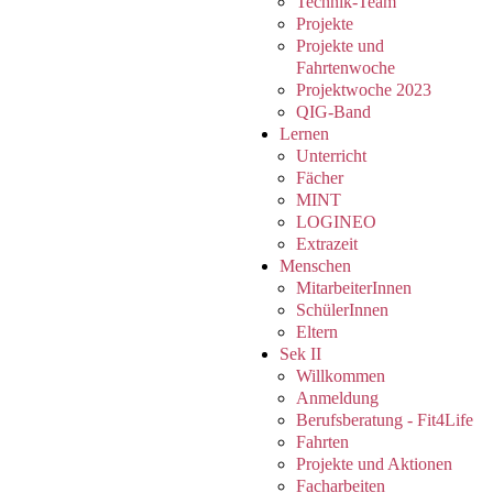
Technik-Team
Projekte
Projekte und
Fahrtenwoche
Projektwoche 2023
QIG-Band
Lernen
Unterricht
Fächer
MINT
LOGINEO
Extrazeit
Menschen
MitarbeiterInnen
SchülerInnen
Eltern
Sek II
Willkommen
Anmeldung
Berufsberatung - Fit4Life
Fahrten
Projekte und Aktionen
Facharbeiten