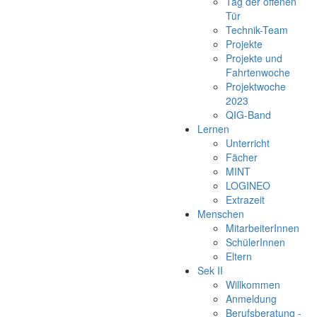
Tag der offenen
Tür
Technik-Team
Projekte
Projekte und
Fahrtenwoche
Projektwoche
2023
QIG-Band
Lernen
Unterricht
Fächer
MINT
LOGINEO
Extrazeit
Menschen
MitarbeiterInnen
SchülerInnen
Eltern
Sek II
Willkommen
Anmeldung
Berufsberatung -