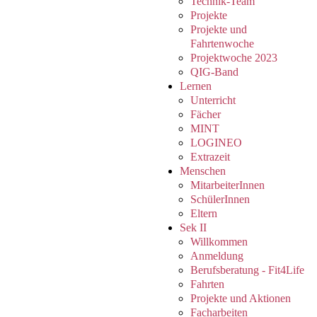
Technik-Team
Projekte
Projekte und
Fahrtenwoche
Projektwoche 2023
QIG-Band
Lernen
Unterricht
Fächer
MINT
LOGINEO
Extrazeit
Menschen
MitarbeiterInnen
SchülerInnen
Eltern
Sek II
Willkommen
Anmeldung
Berufsberatung - Fit4Life
Fahrten
Projekte und Aktionen
Facharbeiten