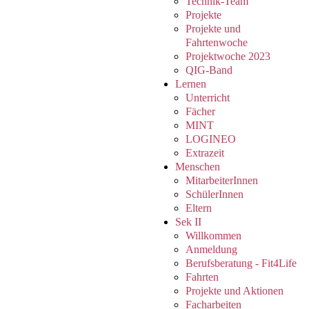
Technik-Team
Projekte
Projekte und
Fahrtenwoche
Projektwoche 2023
QIG-Band
Lernen
Unterricht
Fächer
MINT
LOGINEO
Extrazeit
Menschen
MitarbeiterInnen
SchülerInnen
Eltern
Sek II
Willkommen
Anmeldung
Berufsberatung - Fit4Life
Fahrten
Projekte und Aktionen
Facharbeiten